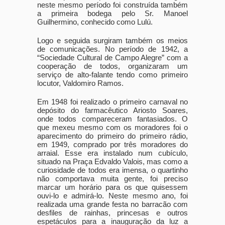
neste mesmo período foi construída também
a primeira bodega pelo Sr. Manoel
Guilhermino, conhecido como Lulú.
Logo e seguida surgiram também os meios
de comunicações. No período de 1942, a
“Sociedade Cultural de Campo Alegre” com a
cooperação de todos, organizaram um
serviço de alto-falante tendo como primeiro
locutor, Valdomiro Ramos.
Em 1948 foi realizado o primeiro carnaval no
depósito do farmacêutico Ariosto Soares,
onde todos compareceram fantasiados. O
que mexeu mesmo com os moradores foi o
aparecimento do primeiro do primeiro rádio,
em 1949, comprado por três moradores do
arraial. Esse era instalado num cubículo,
situado na Praça Edvaldo Valois, mas como a
curiosidade de todos era imensa, o quartinho
não comportava muita gente, foi preciso
marcar um horário para os que quisessem
ouvi-lo e admirá-lo. Neste mesmo ano, foi
realizada uma grande festa no barracão com
desfiles de rainhas, princesas e outros
espetáculos para a inauguração da luz a