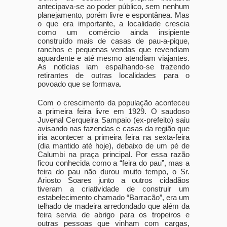
antecipava-se ao poder público, sem nenhum
planejamento, porém livre e espontânea. Mas
o que era importante, a localidade crescia
como um comércio ainda insipiente
construído mais de casas de pau-a-pique,
ranchos e pequenas vendas que revendiam
aguardente e até mesmo atendiam viajantes.
As notícias iam espalhando-se trazendo
retirantes de outras localidades para o
povoado que se formava.
Com o crescimento da população aconteceu
a primeira feira livre em 1929. O saudoso
Juvenal Cerqueira Sampaio (ex-prefeito) saiu
avisando nas fazendas e casas da região que
iria acontecer a primeira feira na sexta-feira
(dia mantido até hoje), debaixo de um pé de
Calumbi na praça principal. Por essa razão
ficou conhecida como a “feira do pau”, mas a
feira do pau não durou muito tempo, o Sr.
Ariosto Soares junto a outros cidadãos
tiveram a criatividade de construir um
estabelecimento chamado “Barracão”, era um
telhado de madeira arredondado que além da
feira servia de abrigo para os tropeiros e
outras pessoas que vinham com cargas,