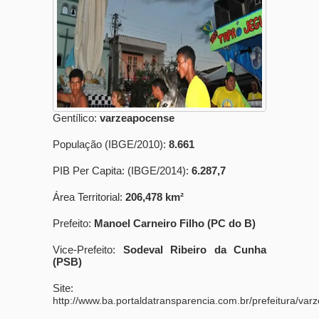
Gentílico:
varzeapocense
População (IBGE/2010):
8.661
PIB Per Capita: (IBGE/2014):
6.287,7
Área Territorial:
206,478 km²
Prefeito:
Manoel Carneiro Filho (PC do B)
Vice-Prefeito:
Sodeval Ribeiro da Cunha
(PSB)
Site:
http://www.ba.portaldatransparencia.com.br/prefeitura/var