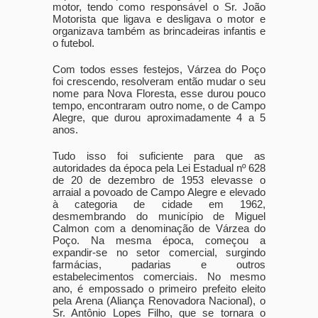
motor, tendo como responsável o Sr. João
Motorista que ligava e desligava o motor e
organizava também as brincadeiras infantis e
o futebol.
Com todos esses festejos, Várzea do Poço
foi crescendo, resolveram então mudar o seu
nome para Nova Floresta, esse durou pouco
tempo, encontraram outro nome, o de Campo
Alegre, que durou aproximadamente 4 a 5
anos.
Tudo isso foi suficiente para que as
autoridades da época pela Lei Estadual nº 628
de 20 de dezembro de 1953 elevasse o
arraial a povoado de Campo Alegre e elevado
à categoria de cidade em 1962,
desmembrando do município de Miguel
Calmon com a denominação de Várzea do
Poço. Na mesma época, começou a
expandir-se no setor comercial, surgindo
farmácias, padarias e outros
estabelecimentos comerciais. No mesmo
ano, é empossado o primeiro prefeito eleito
pela Arena (Aliança Renovadora Nacional), o
Sr. Antônio Lopes Filho, que se tornara o