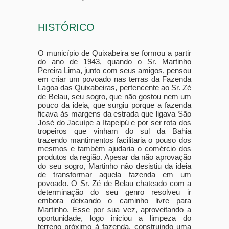
HISTÓRICO
O município de Quixabeira se formou a partir
do ano de 1943, quando o Sr. Martinho
Pereira Lima, junto com seus amigos, pensou
em criar um povoado nas terras da Fazenda
Lagoa das Quixabeiras, pertencente ao Sr. Zé
de Belau, seu sogro, que não gostou nem um
pouco da ideia, que surgiu porque a fazenda
ficava às margens da estrada que ligava São
José do Jacuípe a Itapeipú e por ser rota dos
tropeiros que vinham do sul da Bahia
trazendo mantimentos facilitaria o pouso dos
mesmos e também ajudaria o comércio dos
produtos da região. Apesar da não aprovação
do seu sogro, Martinho não desistiu da ideia
de transformar aquela fazenda em um
povoado. O Sr. Zé de Belau chateado com a
determinação do seu genro resolveu ir
embora deixando o caminho livre para
Martinho. Esse por sua vez, aproveitando a
oportunidade, logo iniciou a limpeza do
terreno próximo à fazenda, construindo uma