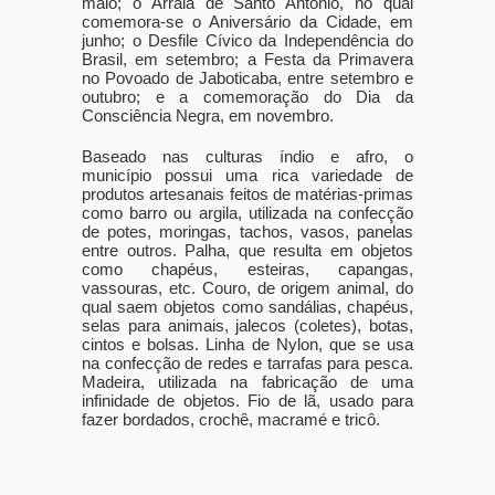
maio; o Arraiá de Santo Antônio, no qual
comemora-se o Aniversário da Cidade, em
junho; o Desfile Cívico da Independência do
Brasil, em setembro; a Festa da Primavera
no Povoado de Jaboticaba, entre setembro e
outubro; e a comemoração do Dia da
Consciência Negra, em novembro.
Baseado nas culturas índio e afro, o
município possui uma rica variedade de
produtos artesanais feitos de matérias-primas
como barro ou argila, utilizada na confecção
de potes, moringas, tachos, vasos, panelas
entre outros. Palha, que resulta em objetos
como chapéus, esteiras, capangas,
vassouras, etc. Couro, de origem animal, do
qual saem objetos como sandálias, chapéus,
selas para animais, jalecos (coletes), botas,
cintos e bolsas. Linha de Nylon, que se usa
na confecção de redes e tarrafas para pesca.
Madeira, utilizada na fabricação de uma
infinidade de objetos. Fio de lã, usado para
fazer bordados, crochê, macramé e tricô.