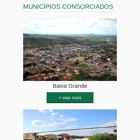
MUNICÍPIOS CONSORCIADOS
São José do Jacuípe
Riachão do Jacuípe
Baixa Grande
Mairi