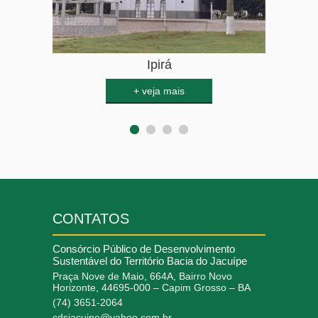
Várzea da Roça
Várzea do Poço
Quixabeira
Ipirá
1
2
3
4
CONTATOS
Consórcio Público de Desenvolvimento
Sustentável do Território Bacia do Jacuípe
Praça Nove de Maio, 664A, Bairro Novo
Horizonte, 44695-000 – Capim Grosso – BA
(74) 3651-2064
cdsjacuipe@yahoo.com.br